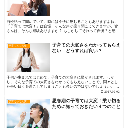
自慢話って聞いていて、時には不快に感じることもありますよね。
「子育ては大変！」は自慢、そんな声が度々聞こえてきますが、皆
さんは、そんな経験ありますか？ もしかしてそれって自慢？と感じ
てイラッとしてしまった時の対処法について考えていきます。
子育ての大変さをわかってもらえ
子育てって大変！
ない…どうすれば良い？
子供が生まれてはじめて、子育ての大変さに驚かされます。しか
し、そんな子育ての大変さをわかってもらえないことで、悶々とし
た辛い日々を過ごしてしまうことも多いのではないでしょうか。 ど
うすれば楽しく育児ができるのか、どうしたらこの辛さを理解し
2017.02.02
て...
思春期の子育ては大変！乗り切る
子育てって大変！
ために知っておきたい４つのこと