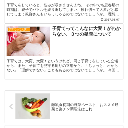
子育てをしていると、悩みが尽きませんよね。 その中でも思春期の
時期は、親子でバトルを繰り返してしまい、疲れ切って大変だと感
じてしまう親御さんもいらっしゃるのではないでしょうか。 理想を
求めながらも、挫折感を負いやすい思春期の子供たちを支える...
2017.03.07
子育てってこんなに大変！がわか
子育てって大変！
らない、３つの疑問について
子育ては、大変、大変！というけれど、同じ子育てをしている立場
から、また、子育てを見守る周りの立場から、「ちょっと、わから
ない」「理解できない」こともあるのではないでしょうか。 今回
は、そんな疑問についてお答えしたいと思います。
離乳食初期の野菜ペースト、おススメ野
菜と楽チン調理法はこれ！