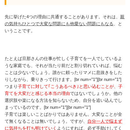
先に挙げた4つの理由に共通することがあります。それは、
親
の気持ちひとつで大変な問題にも他愛ない問題にもなる
、と
いうことです。
たとえば旦那さんの仕事が忙しく子育てを一人でしているよ
うな家庭でも、それが当たり前だと割り切れていれば、悩む
ことは少ないでしょう。誰かに頼ったりマメに息抜きをした
りしながら、乗りきって行けます。[br num=”1″][br num=”1″]
つまり
子育てに対して｢こうあるべき｣と思い込むことが、子
育てを大変だと感じる本当の理由
ではないでしょうか。他の
選択肢や楽になる方法を知らないため、自分を追い込んでし
まっているのです。[br num=”1″][br num=”1″]
子育ては楽しいことばかりではありません。大変なことが全
て無くなることは無いでしょう。ですが、
自分一人で悩まず
に気持ちを打ち明けていく
ようにすれば、必ず手助けしてく