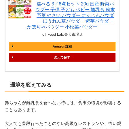
選べる 3／6点セット 20g 国産 野菜パ
ウダー 子供 子ども ベビー 離乳食 粉末
野菜 やさい パウダー にんじんパウダ
ー ほうれん草パウダー 紫芋パウダー
かぼちゃパウダー 小松菜パウダー
KT Food Lab.楽天市場店
Amazon詳細
楽天
環境を変えてみる
赤ちゃんが離乳食を食べない時には、食事の環境が影響する
こともあります。
大人でも普段行ったことのない高級なレストランや、怖い親