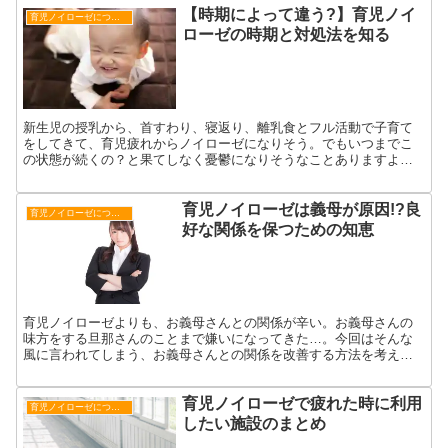
【時期によって違う?】育児ノイ
育児ノイローゼについて
ローゼの時期と対処法を知る
新生児の授乳から、首すわり、寝返り、離乳食とフル活動で子育て
をしてきて、育児疲れからノイローゼになりそう。でもいつまでこ
の状態が続くの？と果てしなく憂鬱になりそうなことありますよ
ね。育児の大変な時期っていつまで続くんでしょうか？
育児ノイローゼは義母が原因!?良
育児ノイローゼについて
好な関係を保つための知恵
育児ノイローゼよりも、お義母さんとの関係が辛い。お義母さんの
味方をする旦那さんのことまで嫌いになってきた…。今回はそんな
風に言われてしまう、お義母さんとの関係を改善する方法を考えて
みましょう！
育児ノイローゼで疲れた時に利用
育児ノイローゼについて
したい施設のまとめ