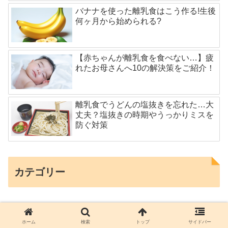
バナナを使った離乳食はこう作る!生後
何ヶ月から始められる?
【赤ちゃんが離乳食を食べない…】疲
れたお母さんへ10の解決策をご紹介！
離乳食でうどんの塩抜きを忘れた…大
丈夫？塩抜きの時期やうっかりミスを
防ぐ対策
カテゴリー
パパママ育休プラス制度
ホーム
検索
トップ
サイドバー