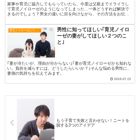
家事や育児に協力してもらっていたら、今度は父親までイライラし
て育児ノイローゼのようになってしまった…一体どうすれば解決で
きるのでしょう？男女の違いに目を向けながら、その方法をお伝え
していきます。
男性に知ってほしい｢育児ノイロ
育児ノイローゼについて
ーゼの妻がしてほしい２つのこ
と｣
｢妻が冷たいが、理由が分からない｣｢妻が育児ノイローゼかも知れな
い。負担を減らすには、どうしたらいいか？｣そんな悩める男性に、
妻側の気持ちを伝えてみます。
2016.07.15
もう子育て失敗と言わせない！ニートを
脱する3つのアイデア