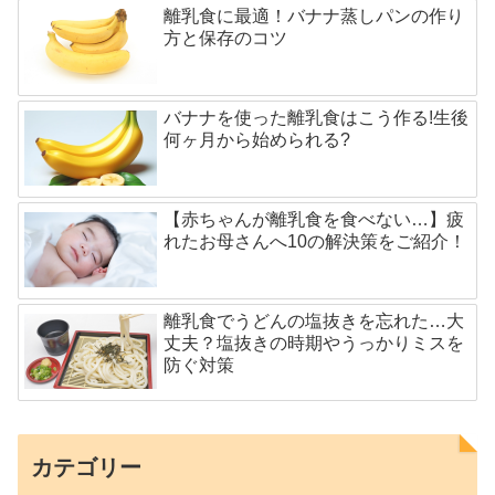
離乳食に最適！バナナ蒸しパンの作り
方と保存のコツ
バナナを使った離乳食はこう作る!生後
何ヶ月から始められる?
【赤ちゃんが離乳食を食べない…】疲
れたお母さんへ10の解決策をご紹介！
離乳食でうどんの塩抜きを忘れた…大
丈夫？塩抜きの時期やうっかりミスを
防ぐ対策
カテゴリー