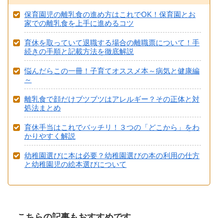
保育園児の離乳食の進め方はこれでOK！保育園とお
家での離乳食を上手に進めるコツ
育休を取っていて退職する場合の離職票について！手
続きの手順と記載方法を徹底解説
悩んだらこの一冊！子育てオススメ本～病気と健康編
～
離乳食で顔だけブツブツはアレルギー？その正体と対
処法まとめ
育休手当はこれでバッチリ！３つの「どこから」をわ
かりやすく解説
幼稚園選びに本は必要？幼稚園選びの本の利用の仕方
と幼稚園児の絵本選びについて
こちらの記事もおすすめです