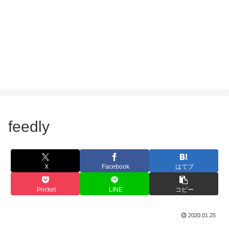
feedly
X
Facebook
はてブ
Pocket
LINE
コピー
2020.01.25