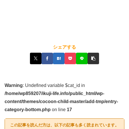
シェアする
Warning
: Undefined variable $cat_id in
/home/wp859207/ikuji-life.info/public_html/wp-
content/themes/cocoon-child-master/add-tmp/entry-
category-bottom.php
on line
17
この記事を読んだ方は、以下の記事も多く読まれています。