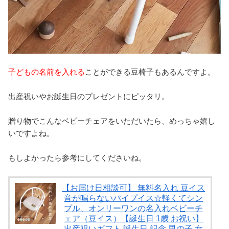
子どもの名前を入れる
こ
とができる豆椅子もあるんですよ。
出産祝いやお誕生日のプレゼントにピッタリ。
贈り物でこんなベビーチェアをいただいたら、めっちゃ嬉し
いですよね。
もしよかったら参考にしてくださいね。
【お届け日相談可】 無料名入れ 豆イス
音が鳴らないパイプイス☆軽くてシン
プル、オンリーワンの名入れベビーチ
ェア（豆イス）【誕生日 1歳 お祝い】
出産祝いギフト 誕生日 記念 男の子 女