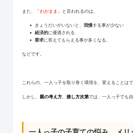
また、「
わがまま
」と言われるのは、
きょうだいがいないと、
我慢
する事が少ない
経済的
に優遇される
要求
に答えてもらえる事が多くなる。
などです。
これらの、一人っ子を取り巻く環境を、変えることは
しかし
、
親の考え方
、
接し方次第
では、一人っ子でも
一人っ子の子育ての悩み。メリ