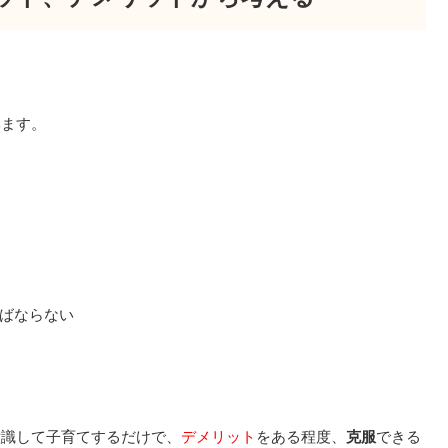
みます。
ばならない
意識して子育てするだけで、
デメリット
をある程度、
克服
できる