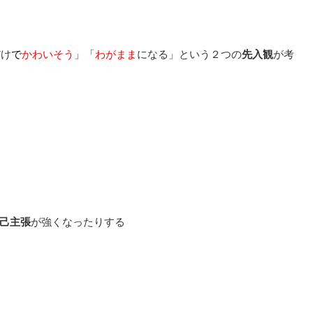
だけ
で
かわいそう
」「
わがまま
になる」という２つの
先入観
が考
己主張
が強くなったりする