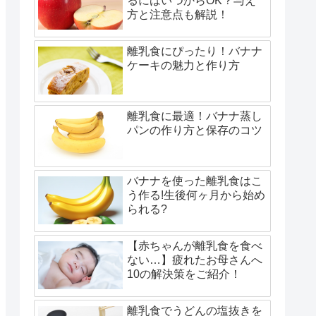
るにはいつからOK？与え
方と注意点も解説！
離乳食にぴったり！バナナ
ケーキの魅力と作り方
離乳食に最適！バナナ蒸し
パンの作り方と保存のコツ
バナナを使った離乳食はこ
う作る!生後何ヶ月から始め
られる?
【赤ちゃんが離乳食を食べ
ない…】疲れたお母さんへ
10の解決策をご紹介！
離乳食でうどんの塩抜きを