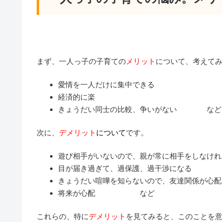
まず、一人っ子の子育ての
メリット
について、考えて
愛情を一人だけに集中できる
経済的に楽
きょうだい同士の比較、争いがない など
次に、
デメリット
について
です。
遊び相手がいないので、親が常に相手をしなけれ
目が届き過ぎて、過保護、過干渉になる
きょうだい喧嘩を知らないので、友達関係が心配
将来が心配 など
これらの、特に
デメリット
を見てみると、このことを